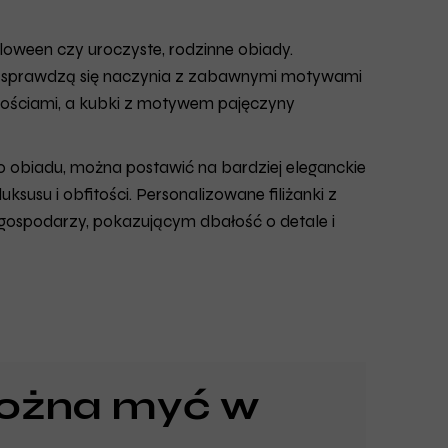
alloween czy uroczyste, rodzinne obiady.
nie sprawdzą się naczynia z zabawnymi motywami
dkościami, a kubki z motywem pajęczyny
go obiadu, można postawić na bardziej eleganckie
usu i obfitości. Personalizowane filiżanki z
gospodarzy, pokazującym dbałość o detale i
można myć w