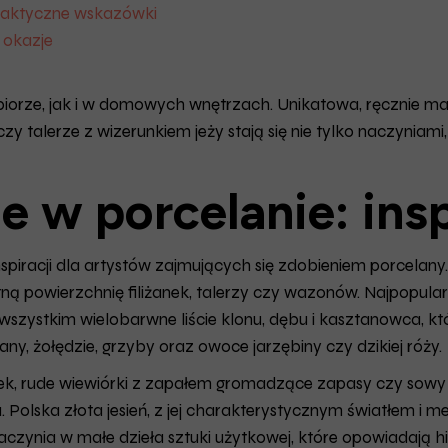
praktyczne wskazówki
e okazje
 ubiorze, jak i w domowych wnętrzach. Unikatowa, ręcznie 
zy talerze z wizerunkiem jeży stają się nie tylko naczyniami
 w porcelanie: insp
piracji dla artystów zajmujących się zdobieniem porcelany. 
katną powierzchnię filiżanek, talerzy czy wazonów. Najpopula
 wszystkim wielobarwne liście klonu, dębu i kasztanowca, k
any, żołędzie, grzyby oraz owoce jarzębiny czy dzikiej róży.
bek, rude wiewiórki z zapałem gromadzące zapasy czy sowy 
 Polska złota jesień, z jej charakterystycznym światłem i m
czynia w małe dzieła sztuki użytkowej, które opowiadają hist