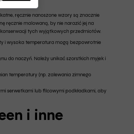
ikatne, ręcznie nanoszone wzory są znacznie
ę ręcznie malowaną, by nie narazić jej na
j konserwacji tych wyjątkowych przedmiotów.
nty i wysoka temperatura mogą bezpowrotnie
nu do naczyń. Należy unikać szorstkich myjek i
mian temperatury (np. zalewania zimnego
ymi serwetkami lub filcowymi podkładkami, aby
een i inne