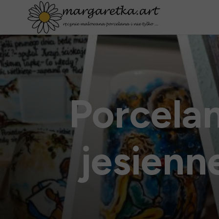
Porcela
jesienn