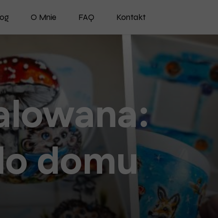
log
O Mnie
FAQ
Kontakt
alowana:
 do domu