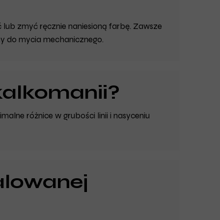
lub zmyć ręcznie naniesioną farbę. Zawsze
any do mycia mechanicznego.
kalkomanii?
lne różnice w grubości linii i nasyceniu
alowanej