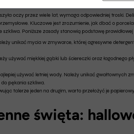
zyła oczy przez wiele lat, wymaga odpowiedniej troski. Del
przemysłowe. Kluczowe jest zrozumienie, jak dbać o porcelan
ie szkliwa. Poniższe zasady stanowią podstawę prawidłowe
ależy unikać mycia w zmywarce, której agresywne deterge
ży używać miękkiej gąbki lub ściereczki oraz łagodnego pły
ajlepiej używać letniej wody. Należy unikać gwałtownych z
do pękania szkliwa.
jąc talerze jeden na drugim, warto przełożyć je papierow
enne święta: hallow