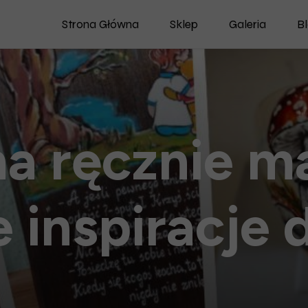
Strona Główna
Sklep
Galeria
B
Porcelana
Deski
Nowości
na ręcznie m
Dostępne Od Ręki
e inspiracje