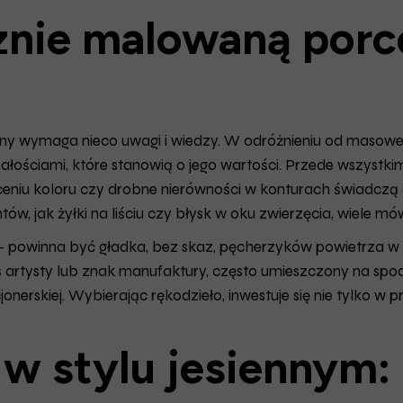
znie malowaną porce
ny wymaga nieco uwagi i wiedzy. W odróżnieniu od masowej 
nałościami, które stanowią o jego wartości. Przede wszyst
ceniu koloru czy drobne nierówności w konturach świadczą o
, jak żyłki na liściu czy błysk w oku zwierzęcia, wiele mów
– powinna być gładka, bez skaz, pęcherzyków powietrza w s
 artysty lub znak manufaktury, często umieszczony na spod
nerskiej. Wybierając rękodzieło, inwestuje się nie tylko w prz
 w stylu jesiennym: