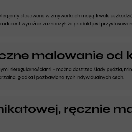
detergenty stosowane w zmywarkach mogą trwale uszkodzić 
 producent wyraźnie zaznaczył, że produkt jest przystosow
ęczne malowanie od 
mi nieregularnościami – można dostrzec ślady pędzla, minima
tarzalna, gładka i pozbawiona tych indywidualnych cech.
nikatowej, ręcznie m