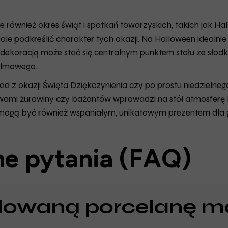
ale również okres świąt i spotkań towarzyskich, takich jak H
ale podkreślić charakter tych okazji. Na Halloween ideal
 dekoracją może stać się centralnym punktem stołu ze sło
ilmowego.
d z okazji Święta Dziękczynienia czy po prostu niedzielne
ami żurawiny czy bażantów wprowadzi na stół atmosferę luks
 mogą być również wspaniałym, unikatowym prezentem dla 
e pytania (FAQ)
alowaną porcelanę 