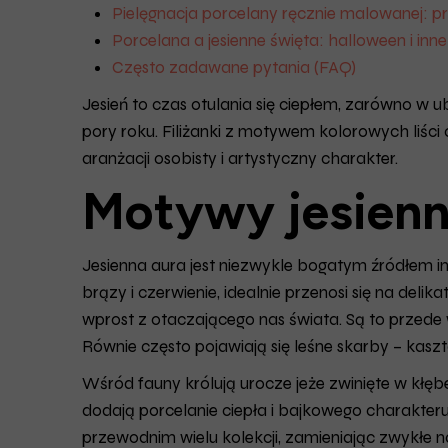
Pielęgnacja porcelany ręcznie malowanej: 
Porcelana a jesienne święta: halloween i inn
Często zadawane pytania (FAQ)
Jesień to czas otulania się ciepłem, zarówno w
pory roku. Filiżanki z motywem kolorowych liści c
aranżacji osobisty i artystyczny charakter.
Motywy jesienne
Jesienna aura jest niezwykle bogatym źródłem ins
brązy i czerwienie, idealnie przenosi się na deli
wprost z otaczającego nas świata. Są to przede
Równie często pojawiają się leśne skarby – kaszt
Wśród fauny królują urocze jeże zwinięte w kłę
dodają porcelanie ciepła i bajkowego charakteru.
przewodnim wielu kolekcji, zamieniając zwykłe na