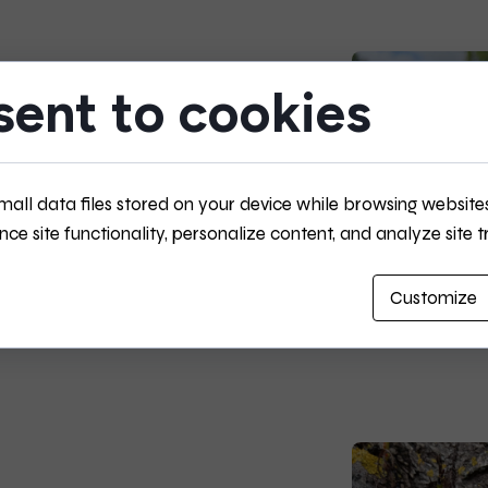
ent to cookies
ą okazję
mall data files stored on your device while browsing website
e site functionality, personalize content, and analyze site tr
Czytaj dalej ...
Customize