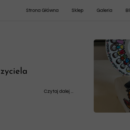
Strona Główna
Sklep
Galeria
B
Porcelana
Deski
Nowości
Dostępne Od Ręki
zyciela
Czytaj dalej ...