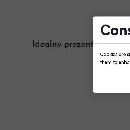
Cons
Idealny prezent na każd
Cookies are s
them to enhanc