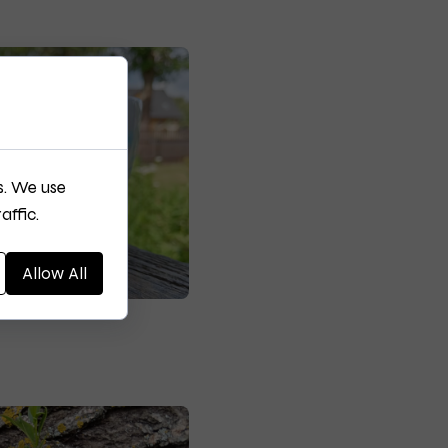
s. We use
affic.
Allow All