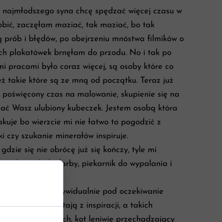
u najmłodszego syna chcę spędzać więcej czasu w
obić, zaczęłam maziać, tak maziać, bo tak
ą prób i błędów, po obejrzeniu mnóstwa filmików o
h plakatówek brnęłam do przodu. No i tak po
 pracami było coraz więcej, są osoby które co
eż takie które są ze mną od początku. Teraz już
e poświęcony czas na malowanie, skupienie się na
ać Wasz ulubiony kubeczek. Jestem osobą która
akuje bo wierzcie mi nie łatwo to pogodzić z
i czy szukanie minerałów inspiruje.
zie się nie obrócę już się kończy, tyle mi
rcelany, deski, farby, piekarnik do wypalania i
i są malowane indywidualnie pod oczekiwanie
ory, które powstają z inspiracji, a takich
ący na moich różach, kot leniwie przechadzający