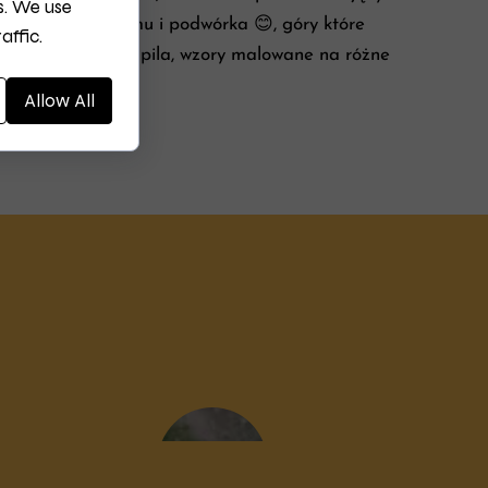
s. We use
jest tu panem domu i podwórka 😊, góry które
affic.
acach: portret pupila, wzory malowane na różne
nioły.
Allow All