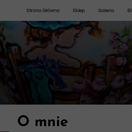
Strona Główna
Sklep
Galeria
B
Porcelana
Deski
Nowości
Dostępne Od Ręki
O mnie