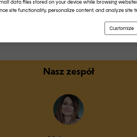
mall data files stored on your device while browsing website
się po torach obok - a wtedy Maniek daje znać, że 
e site functionality, personalize content, and analyze site tr
widzę z okna i mój ogród. Co zobaczysz na moich pr
okazje (urodziny, ślub..), kwiaty, pejzaże, zwierzęta, a
Customize
Nasz zespół