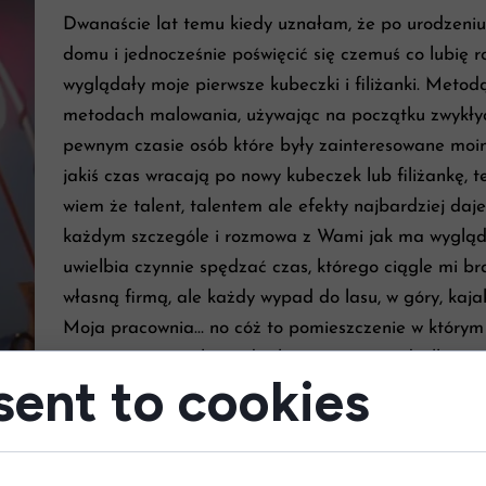
Dwanaście lat temu kiedy uznałam, że po urodzeni
domu i jednocześnie poświęcić się czemuś co lubię r
wyglądały moje pierwsze kubeczki i filiżanki. Metod
metodach malowania, używając na początku zwykłyc
pewnym czasie osób które były zainteresowane moimi
jakiś czas wracają po nowy kubeczek lub filiżankę, t
wiem że talent, talentem ale efekty najbardziej daj
każdym szczególe i rozmowa z Wami jak ma wygląd
uwielbia czynnie spędzać czas, którego ciągle mi br
własną firmą, ale każdy wypad do lasu, w góry, kajak
Moja pracownia… no cóż to pomieszczenie w którym gd
wystarczy, wszystko pod ręką, mnóstwo pędzelków, po
ent to cookies
oczywiście stół gdzie to wszystko się mieści?
Moje malowane ręcznie kubeczki, filiżanki czy desk
klienta, mam też gotowe wzory które uwielbiam lub wz
tematów nie brakuje… to pszczoła lub trzmiel siedz